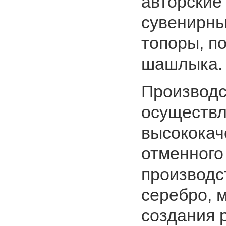
авторские
сувенирны
топоры, п
шашлыка.
Производс
осуществл
высококач
отменного 
производст
серебро, м
создания р