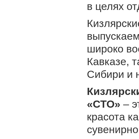
в целях о
Кизлярски
выпускае
широко во
Кавказе, т
Сибири и 
Кизлярск
«СТО»
– э
красота к
сувенирно