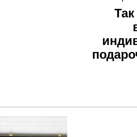
Так
индив
подаро